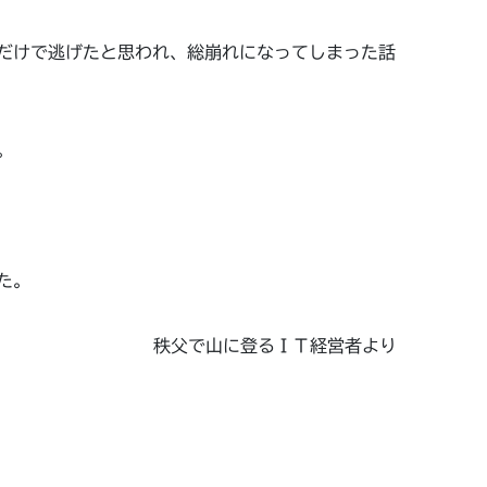
だけで逃げたと思われ、総崩れになってしまった話
。
た。
秩父で山に登るＩＴ経営者より