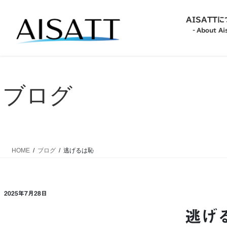
コ
ナ
ン
ビ
AISATT
テ
ゲ
‐About Ais
ン
ー
ツ
シ
‐About Aisatt-
へ
ョ
ス
ン
ブログ
キ
に
‐Philosophy-
ッ
移
プ
動
‐Action Guideline-
HOME
ブログ
逃げるは恥
‐Commitment-
2025年7月28日
逃げ