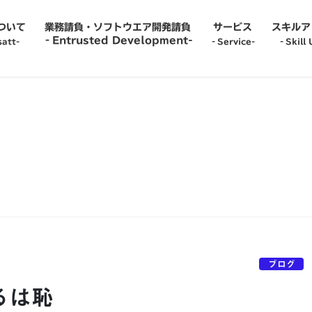
について
業務請負・ソフトウエア開発請負
サービス
スキルア
‐Entrusted Development-
att-
‐Service-
‐Skill 
‐Service-
‐Recru
‐Temp to Perm-
‐Caree
‐Information System Administrator-
‐Empl
‐Team Proposal-
‐Skill
-IT Engineer Dispatch-
‐Care
ブログ
るは恥