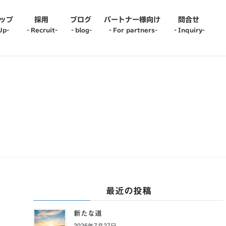
ップ
採用
ブログ
パートナー様向け
問合せ
Up-
‐Recruit-
‐blog-
‐For partners-
‐Inquiry-
it-
‐blog-
r recruit-
oyee Interview-
up Interview-
er Change Interview-
最近の投稿
新たな道
2026年7月27日