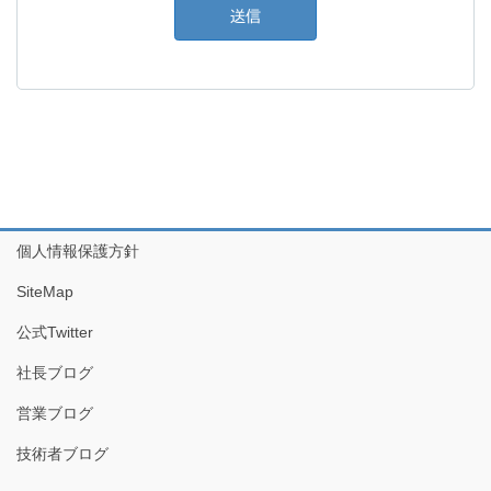
② 人の生命・身体・財産を保護するため
に必要で、本人から同意を得ることが難
しい場合
③ 公衆衛生の向上・児童の健全な育成の
ために必要で、本人から同意を得ること
が難しい場合
④ 国の機関や地方公共団体、その委託者
などによる法令事務の遂行にあたって協
力する必要があり、かつ本人の同意を得
ることで事務遂行に影響が生じる可能性
個人情報保護方針
がある場合
SiteMap
4．個人情報の委託について
公式Twitter
当社では、利用目的の範囲内において、
お客様よりご提供いただいた個人情報を
社長ブログ
委託します。
営業ブログ
5．個人情報提供の任意性
技術者ブログ
個人情報の提供は原則任意とします。た
だし、個人情報を提供いただけない場合