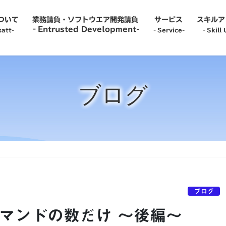
について
業務請負・ソフトウエア開発請負
サービス
スキルア
‐Entrusted Development-
att-
‐Service-
‐Skill 
‐Service-
‐Recru
ブログ
‐Temp to Perm-
‐Caree
‐Information System Administrator-
‐Empl
‐Team Proposal-
‐Skill
-IT Engineer Dispatch-
‐Care
ブログ
コマンドの数だけ ～後編～