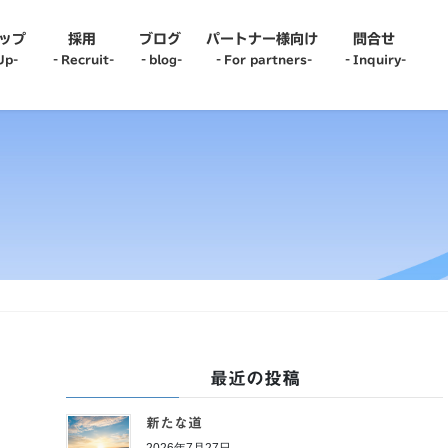
ップ
採用
ブログ
パートナー様向け
問合せ
Up-
‐Recruit-
‐blog-
‐For partners-
‐Inquiry-
it-
‐blog-
r recruit-
oyee Interview-
up Interview-
er Change Interview-
最近の投稿
新たな道
2026年7月27日