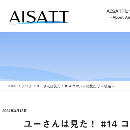
コ
ナ
ン
ビ
AISATT
テ
ゲ
‐About Ais
ン
ー
ツ
シ
‐About Aisatt-
へ
ョ
ス
ン
キ
に
‐Philosophy-
ッ
移
プ
動
‐Action Guideline-
HOME
ブログ
ユーさんは見た！ #14 コマンドの数だけ ～後編～
‐Commitment-
2024年3月18日
ユーさんは見た！ #14 