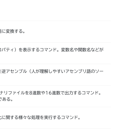
。
語に変換する。
ロパティ）を表示するコマンド。変数名や関数名などが
を逆アセンブル（人が理解しやすいアセンブリ語のソー
、バイナリファイルを8進数や16進数で出力するコマンド。
である。
号化に関する様々な処理を実行するコマンド。