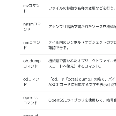
mvコマン
ファイルの移動や名称の変更などを行う
ド
nasmコマ
アセンブリ言語で書かれたソースを機械
ンド
nmコマン
ァイル内のシンボル（オブジェクトのプ
ド
確認できる。
objdump
機械語で書かれたオブジェクトファイル
コマンド
スコードへ復元）するコマンド。
odコマン
「od」は「octal dump」の略で
ド
ASCIIコードに対応する文字も表示可能
openssl
OpenSSLライブラリを使用して、暗
コマンド