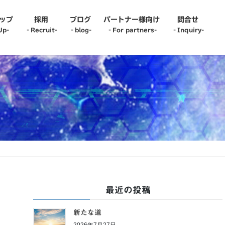
ップ
採用
ブログ
パートナー様向け
問合せ
Up-
‐Recruit-
‐blog-
‐For partners-
‐Inquiry-
it-
‐blog-
r recruit-
oyee Interview-
up Interview-
er Change Interview-
最近の投稿
新たな道
2026年7月27日