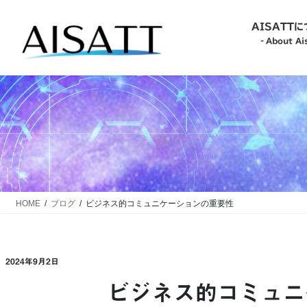
コ
ナ
ン
ビ
AISATT
テ
ゲ
‐About Ais
ン
ー
ツ
シ
‐About Aisatt-
へ
ョ
ス
ン
キ
に
‐Philosophy-
ッ
移
プ
動
‐Action Guideline-
HOME
ブログ
ビジネス的コミュニケーションの重要性
‐Commitment-
2024年9月2日
ビジネス的コミュニ