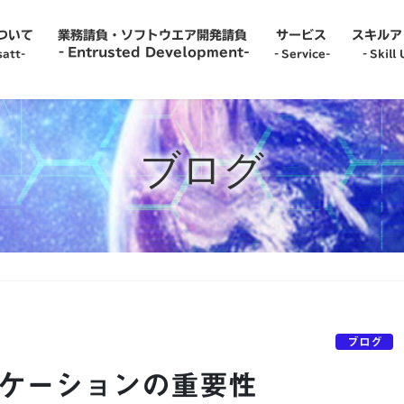
について
業務請負・ソフトウエア開発請負
サービス
スキルア
‐Entrusted Development-
att-
‐Service-
‐Skill 
‐Service-
‐Recru
ブログ
‐Temp to Perm-
‐Caree
‐Information System Administrator-
‐Empl
‐Team Proposal-
‐Skill
-IT Engineer Dispatch-
‐Care
ブログ
ケーションの重要性