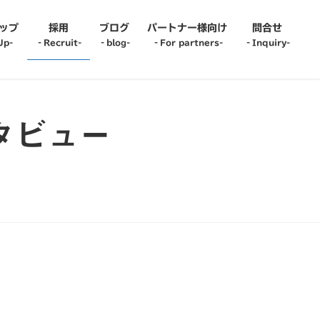
ップ
採用
ブログ
パートナー様向け
問合せ
Up-
‐Recruit-
‐blog-
‐For partners-
‐Inquiry-
it-
‐blog-
ンタビュー
r recruit-
oyee Interview-
up Interview-
er Change Interview-