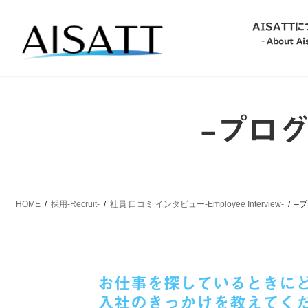
コ
ナ
ン
ビ
AISATT
テ
ゲ
‐About Ais
ン
ー
ツ
シ
‐About Aisatt-
へ
ョ
ス
ン
–プログ
キ
に
‐Philosophy-
ッ
移
プ
動
‐Action Guideline-
HOME
採用‐Recruit-
社員 口コミ インタビュー‐Employee Interview-
–
‐Commitment-
お仕事を探しているときに
入社のきっかけを教えてく