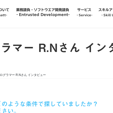
について
業務請負・ソフトウエア開発請負
サービス
スキルア
‐Entrusted Development-
att-
‐Service-
‐Skill 
‐Service-
‐Recru
ラマー R.Nさん イ
‐Temp to Perm-
‐Caree
‐Information System Administrator-
‐Empl
プログラマー R.Nさん インタビュー
‐Team Proposal-
‐Skill
-IT Engineer Dispatch-
‐Care
どのような条件で探していましたか？
ださい。